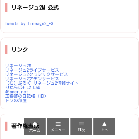
リネージュ2M 公式
Tweets by lineage2_FS
リンク
リネージュ2M
リネージュ2ライブサービス
リネージュ2クラシックサービス
リネージュ2アデンサービス
（む）ぶろぐ リネージュ2情報サイト
りねらぼ+ L2 Lab
4Gamer.net
玉響姫の日記帳（旧）
ドワの部屋




著作権表示
メニュー
目次
上へ
ホーム