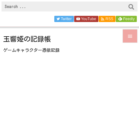

Twitter
YouTube
Feedly
RSS

玉響姫の記録帳

ゲームキャラクター憑依記録
メニュ

サイド

前へ

次へ

検索