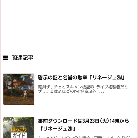

関連記事
啓示の証と名誉の勲章『リネージュ2M』
魔剣ザリチェとスキャン機能#3 ライブ経験者だと
ザリチェはよほどのPvP好き以外 ...
事前ダウンロードは3月23日(火)14時から
『リネージュ2M』