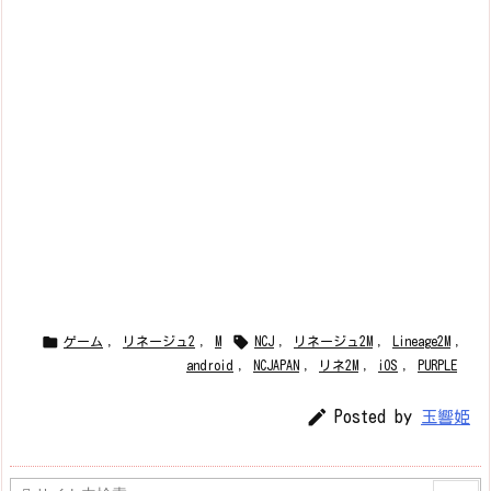


ゲーム
,
リネージュ2
,
M
NCJ
,
リネージュ2M
,
Lineage2M
,
android
,
NCJAPAN
,
リネ2M
,
iOS
,
PURPLE

Posted by
玉響姫