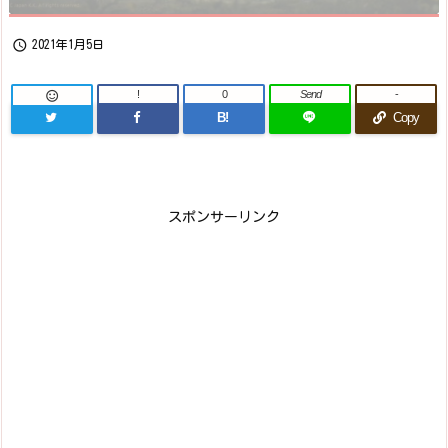

2021年1月5日
!
0
Send
-

B!
Copy
スポンサーリンク