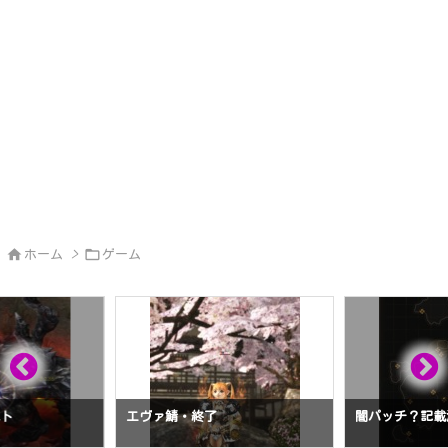


ホーム
>
ゲーム
スト
エヴァ鯖・終了
闇パッチ？記載