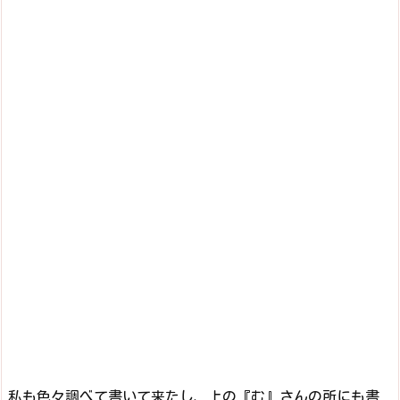
私も色々調べて書いて来たし、上の『む』さんの所にも書