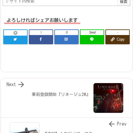
よろしければシェアお願いします
!
0
Send
-

B!
Copy

Next
事前登録開始『リネージュ2M』

Prev