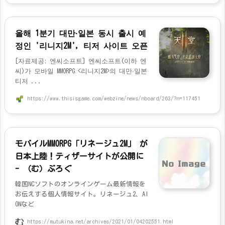
올해 1분기 대만·일본 동시 출시 예
정인 '리니지2M', 티저 사이트 오픈
[자료제공: 엔씨소프트] 엔씨소프트(이하 엔
씨)가 모바일 MMORPG <리니지2M>의 대만∙일본
티저 ...
https://www.thisisgame.com/webzine/news/nboard/263/?n=117451
モバイルMMORPG「リネージュ2M」 が
日本上陸！ティザーサイトが公開に
- （む）ぶろぐ
韓国NCソフトのオンラインゲーム最新情報を
お伝えする個人情報サイト。リネージュ2、AI
ONなど
https://mutukina.net/archives/2021/01/04202551.html