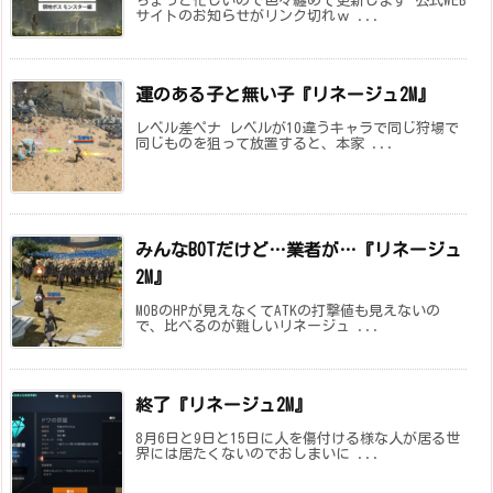
ちょっと忙しいので色々纏めて更新します 公式WEB
サイトのお知らせがリンク切れｗ ...
運のある子と無い子『リネージュ2M』
レベル差ペナ レベルが10違うキャラで同じ狩場で
同じものを狙って放置すると、本家 ...
みんなBOTだけど…業者が…『リネージュ
2M』
MOBのHPが見えなくてATKの打撃値も見えないの
で、比べるのが難しいリネージュ ...
終了『リネージュ2M』
8月6日と9日と15日に人を傷付ける様な人が居る世
界には居たくないのでおしまいに ...