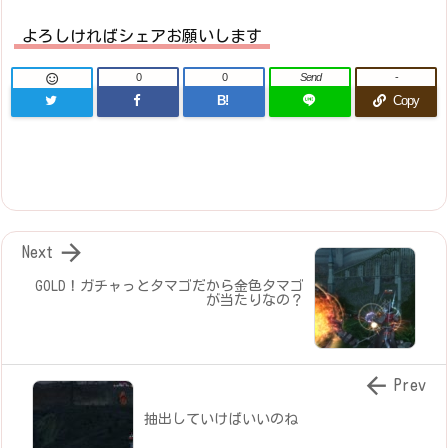
よろしければシェアお願いします
0
0
Send
-

B!
Copy

Next
GOLD！ガチャっとタマゴだから金色タマゴ
が当たりなの？

Prev
抽出していけばいいのね