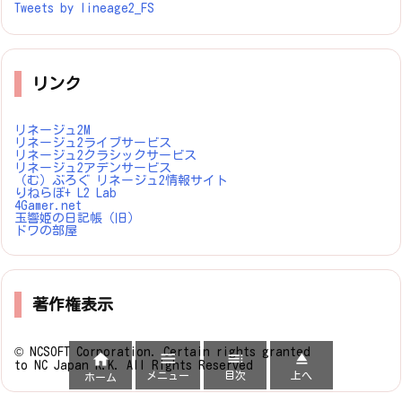
Tweets by lineage2_FS
リンク
リネージュ2M
リネージュ2ライブサービス
リネージュ2クラシックサービス
リネージュ2アデンサービス
（む）ぶろぐ リネージュ2情報サイト
りねらぼ+ L2 Lab
4Gamer.net
玉響姫の日記帳（旧）
ドワの部屋
著作権表示
© NCSOFT Corporation. Certain rights granted




to NC Japan K.K. All Rights Reserved
メニュー
目次
上へ
ホーム