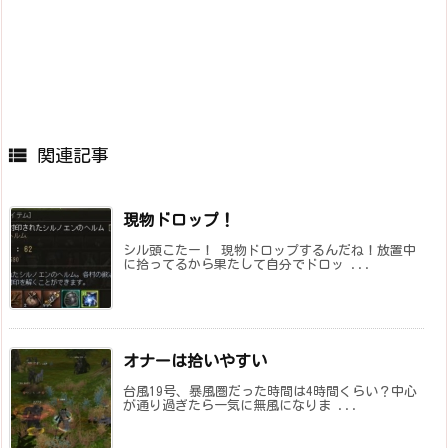

関連記事
現物ドロップ！
シル頭こたー！ 現物ドロップするんだね！放置中
に拾ってるから果たして自分でドロッ ...
オナーは拾いやすい
台風19号、暴風圏だった時間は4時間くらい？中心
が通り過ぎたら一気に無風になりま ...