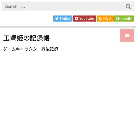

Twitter
YouTube
Feedly
RSS

玉響姫の記録帳

ゲームキャラクター憑依記録
メニュ

サイド

前へ

次へ

検索