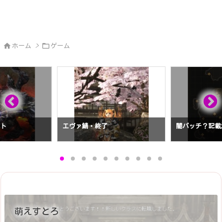


ホーム
>
ゲーム
スト
エヴァ鯖・終了
闇パッチ？記載
萌えすとろ